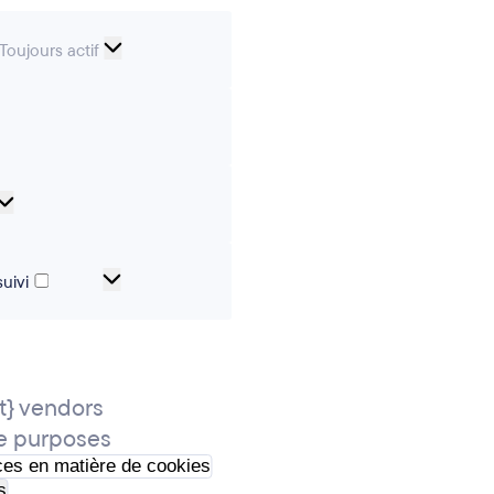
Cookies
Toujours actif
essentiels
erences
Analytical
cookies
Cookies
uivi
de
marketing
et
de
} vendors
suivi
e purposes
ces en matière de cookies
s