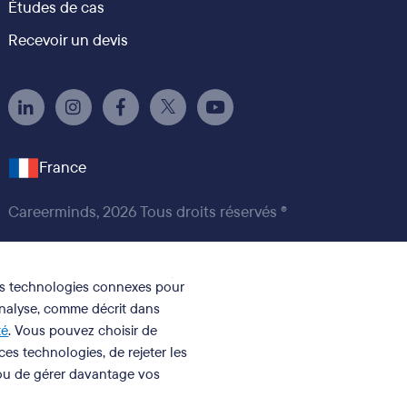
Études de cas
Recevoir un devis
France
Careerminds, 2026 Tous droits réservés ®
des technologies connexes pour
analyse, comme décrit dans
té
. Vous pouvez choisir de
 ces technologies, de rejeter les
 ou de gérer davantage vos