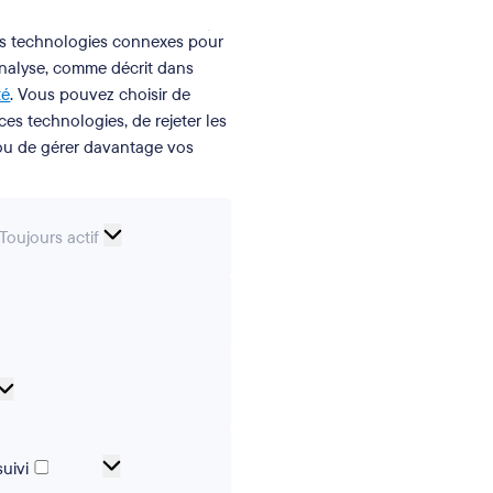
des technologies connexes pour
analyse, comme décrit dans
té
. Vous pouvez choisir de
 ces technologies, de rejeter les
 ou de gérer davantage vos
Cookies
Toujours actif
essentiels
erences
Analytical
cookies
Cookies
uivi