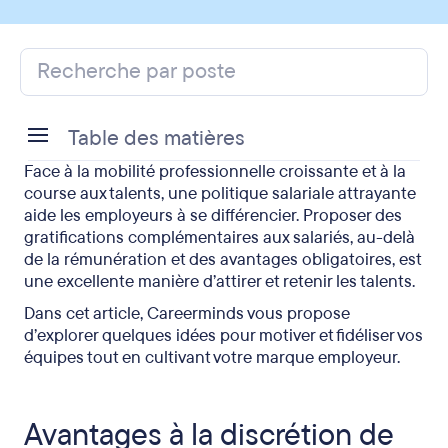
Table des matières
Face à la mobilité professionnelle croissante et à la
Avantages à la discrétion de l’employeur : de quoi
course aux talents, une politique salariale attrayante
s’agit-il ?
aide les employeurs à se différencier. Proposer des
gratifications complémentaires aux salariés, au-delà
Quelques exemples d’avantages
de la rémunération et des avantages obligatoires, est
complémentaires
une excellente manière d’attirer et retenir les talents.
Avantages sociaux ou avantages facultatifs
Dans cet article, Careerminds vous propose
d’explorer quelques idées pour motiver et fidéliser vos
Quels avantages salariaux proposer en 2025 ?
équipes tout en cultivant votre marque employeur.
Offrir des avantages complémentaires aux
salariés : les points à retenir
Avantages à la discrétion de