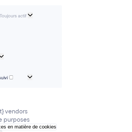
Cookies
Toujours actif
essentiels
erences
Analytical
cookies
Cookies
uivi
de
marketing
et
de
} vendors
suivi
e purposes
ces en matière de cookies