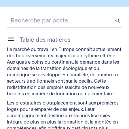
Table des matières
Le marché du travail en Europe connaît actuellement
Les mutations à l’oeuvre sur le marché du travail
des bouleversements majeurs à un rythme effréné.
Aux quatre coins du continent, la demande dans les
Le rôle de l’outplacement sur un marché en
domaines de la transition écologique et du
mutation
numérique se développe. En parallèle, de nombreux
secteurs traditionnels sont sur le déclin. Cette
Tendances du marché du travail et de
redistribution des emplois suscite de nouveaux
l’outplacement : un panorama européen
besoins en matière de formation complémentaire.
En résumé
Les prestataires d’outplacement sont aux premières
loges pour s’emparer de ces enjeux. Leur
accompagnement destiné aux salariés licenciés
intègre de plus en plus la formation et la montée en
compétences, afin d’offrir aux participants plus