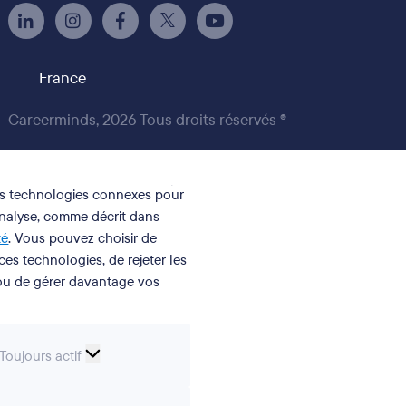
France
Careerminds, 2026 Tous droits réservés ®
des technologies connexes pour
analyse, comme décrit dans
té
. Vous pouvez choisir de
 ces technologies, de rejeter les
 ou de gérer davantage vos
Cookies
Toujours actif
essentiels