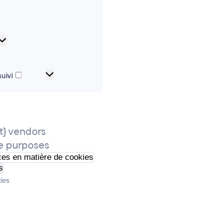
erences
Analytical
cookies
Cookies
uivi
de
marketing
et
de
} vendors
suivi
e purposes
ces en matière de cookies
s
ies