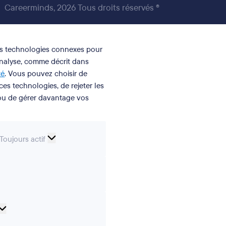
Careerminds, 2026 Tous droits réservés ®
des technologies connexes pour
analyse, comme décrit dans
té
. Vous pouvez choisir de
 ces technologies, de rejeter les
 ou de gérer davantage vos
Cookies
Toujours actif
essentiels
erences
Analytical
cookies