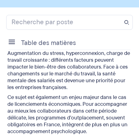
Table des matières
Augmentation du stress, hyperconnexion, charge de
Pourquoi l’attention portée à la santé mentale
travail croissante : différents facteurs peuvent
augmente-t-elle ?
impacter le bien-être des collaborateurs. Face à ces
changements sur le marché du travail, la santé
Quelles sont les causes des troubles mentaux ?
mentale des salariés est devenue une priorité pour
les entreprises françaises.
Troubles psychologiques liés au licenciement :
comment les gérer en tant qu’employeur ?
Ce sujet est également un enjeu majeur dans le cas
de licenciements économiques. Pour accompagner
L’attention accrue à la santé mentale dans
au mieux les collaborateurs dans cette période
l’outplacement
délicate, les programmes d’outplacement, souvent
obligatoires en France, intègrent de plus en plus un
Outplacement et santé mentale des salariés : les
accompagnement psychologique.
points à retenir